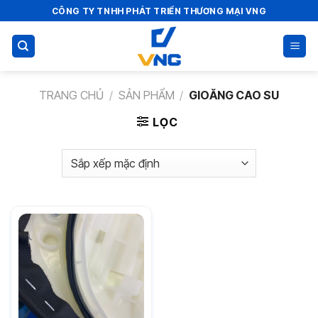
Bỏ
CÔNG TY TNHH PHÁT TRIỂN THƯƠNG MẠI VNG
qua
nội
dung
TRANG CHỦ
/
SẢN PHẨM
/
GIOĂNG CAO SU
LỌC