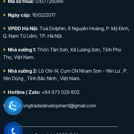
Mã số thuế:
0107726066
Ngày cấp:
16/02/2017
VPĐD Hà Nội:
Toà Dolphin, 6 Nguyễn Hoàng, P. Mỹ Đình,
Q. Nam Từ Liêm, TP. Hà Nội.
Nhà xưởng 1:
Thôn Tân Sơn, Xã Lương Sơn, Tỉnh Phú
Thọ, Việt Nam.
Nhà xưởng 2:
Lô CN-14, Cụm CN Nham Sơn - Yên Lư , P.
Yên Dũng , Tỉnh Bắc Ninh , Việt Nam.
Hotline / Zalo:
+84 973 029 802
Email:
vngtradedevelopment@gmail.com