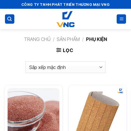
Bỏ
CÔNG TY TNHH PHÁT TRIỂN THƯƠNG MẠI VNG
qua
nội
dung
TRANG CHỦ
/
SẢN PHẨM
/
PHỤ KIỆN
LỌC