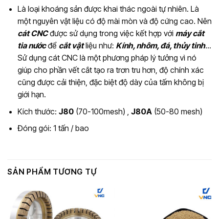
Là loại khoáng sản được khai thác ngoài tự nhiên. Là
một nguyên vật liệu có độ mài mòn và độ cứng cao. Nên
cát CNC
được sử dụng trong việc kết hợp với
máy cắt
tia nước
để
cắt vật
liệu như:
Kính, nhôm, đá, thủy tinh
…
Sử dụng cát CNC là một phương pháp lý tưởng vì nó
giúp cho phần vết cắt tạo ra trơn tru hơn, độ chính xác
cũng được cải thiện, đặc biệt độ dày của tấm không bị
giới hạn.
Kích thước:
J80
(70-100mesh) ,
J80A
(50-80 mesh)
Đóng gói: 1 tấn / bao
SẢN PHẨM TƯƠNG TỰ