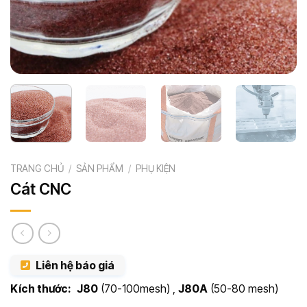
TRANG CHỦ
/
SẢN PHẨM
/
PHỤ KIỆN
Cát CNC
Liên hệ báo giá
Kích thước:
J80
(70-100mesh) ,
J80A
(50-80 mesh)