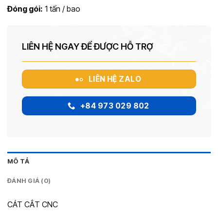
Đóng gói:
1 tấn / bao
LIÊN HỆ NGAY ĐỂ ĐƯỢC HỖ TRỢ
LIÊN HỆ ZALO
+84 973 029 802
MÔ TẢ
ĐÁNH GIÁ (0)
CÁT CẮT CNC