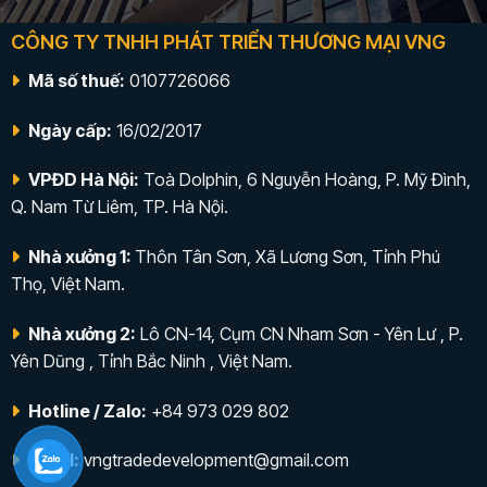
CÔNG TY TNHH PHÁT TRIỂN THƯƠNG MẠI VNG
Mã số thuế:
0107726066
Ngày cấp:
16/02/2017
VPĐD Hà Nội:
Toà Dolphin, 6 Nguyễn Hoàng, P. Mỹ Đình,
Q. Nam Từ Liêm, TP. Hà Nội.
Nhà xưởng 1:
Thôn Tân Sơn, Xã Lương Sơn, Tỉnh Phú
Thọ, Việt Nam.
Nhà xưởng 2:
Lô CN-14, Cụm CN Nham Sơn - Yên Lư , P.
Yên Dũng , Tỉnh Bắc Ninh , Việt Nam.
Hotline / Zalo:
+84 973 029 802
Email:
vngtradedevelopment@gmail.com