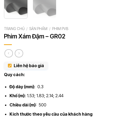
TRANG CHỦ
/
SẢN PHẨM
/
PHIM PVB
Phim Xám Đậm – GR02
Liên hệ báo giá
Quy cách:
Độ dày (mm):
0.3
Khổ (m):
1.53; 1.83; 2.14; 2.44
Chiều dài (m)
: 500
Kích thước theo yêu cầu của khách hàng