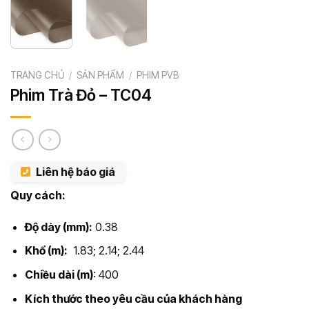
TRANG CHỦ
/
SẢN PHẨM
/
PHIM PVB
Phim Trà Đỏ – TC04
Liên hệ báo giá
Quy cách:
Độ dày (mm):
0.38
Khổ (m):
1.83; 2.14; 2.44
Chiều dài (m)
: 400
Kích thước theo yêu cầu của khách hàng