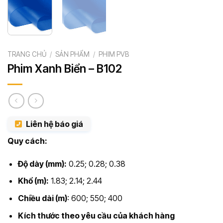
TRANG CHỦ
/
SẢN PHẨM
/
PHIM PVB
Phim Xanh Biển – B102
Liên hệ báo giá
Quy cách:
Độ dày (mm):
0.25; 0.28; 0.38
Khổ (m):
1.83; 2.14; 2.44
Chiều dài (m)
: 600; 550; 400
Kích thước theo yêu cầu của khách hàng