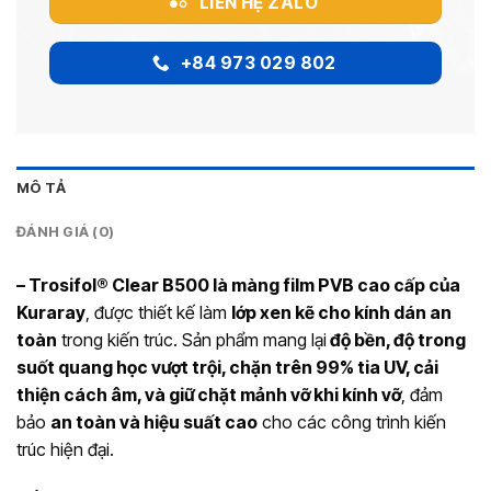
LIÊN HỆ ZALO
+84 973 029 802
MÔ TẢ
ĐÁNH GIÁ (0)
– Trosifol® Clear B500 là màng film PVB cao cấp của
Kuraray
, được thiết kế làm
lớp xen kẽ cho kính dán an
toàn
trong kiến trúc. Sản phẩm mang lại
độ bền, độ trong
suốt quang học vượt trội, chặn trên 99% tia UV, cải
thiện cách âm, và giữ chặt mảnh vỡ khi kính vỡ
, đảm
bảo
an toàn và hiệu suất cao
cho các công trình kiến
trúc hiện đại.