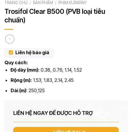
TRANG CHỦ
/
SẢN PHẨM
/
PHIM KURARAY
Trosifol Clear B500 (PVB loại tiêu
chuẩn)
Liên hệ báo giá
Quy cách:
Độ dày (mm):
0.38, 0.76, 1.14, 1.52
Rộng (m):
1.53, 1.83, 2.14, 2.45
Dài (m)
: 250,125
LIÊN HỆ NGAY ĐỂ ĐƯỢC HỖ TRỢ