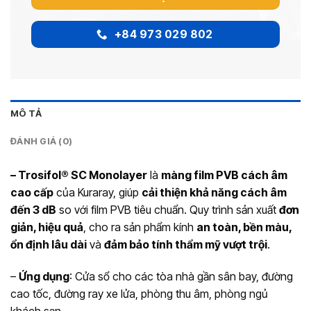
+84 973 029 802
MÔ TẢ
ĐÁNH GIÁ (0)
–
Trosifol® SC Monolayer
là
màng film PVB cách âm
cao cấp
của Kuraray, giúp
cải thiện khả năng cách âm
đến 3 dB
so với film PVB tiêu chuẩn. Quy trình sản xuất
đơn
giản, hiệu quả
, cho ra sản phẩm kính
an toàn, bền màu,
ổn định lâu dài
và
đảm bảo tính thẩm mỹ vượt trội
.
–
Ứng dụng
: Cửa sổ cho các tòa nhà gần sân bay, đường
cao tốc, đường ray xe lửa, phòng thu âm, phòng ngủ
khách sạn.