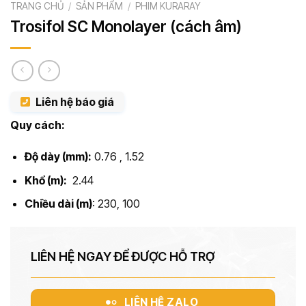
TRANG CHỦ
/
SẢN PHẨM
/
PHIM KURARAY
Trosifol SC Monolayer (cách âm)
Liên hệ báo giá
Quy cách:
Độ dày (mm):
0.76 , 1.52
Khổ (m):
2.44
Chiều dài (m)
: 230, 100
LIÊN HỆ NGAY ĐỂ ĐƯỢC HỖ TRỢ
LIÊN HỆ ZALO